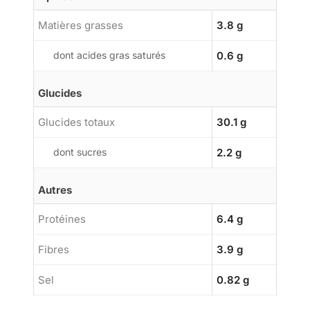
Matières grasses
3.8 g
dont acides gras saturés
0.6 g
Glucides
Glucides totaux
30.1 g
dont sucres
2.2 g
Autres
Protéines
6.4 g
Fibres
3.9 g
Sel
0.82 g