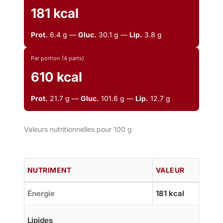
181 kcal
Prot.
6.4 g —
Gluc.
30.1 g —
Lip.
3.8 g
Par portion (4 parts)
610 kcal
Prot.
21.7 g —
Gluc.
101.6 g —
Lip.
12.7 g
Valeurs nutritionnelles pour 100 g
NUTRIMENT
VALEUR
Énergie
181 kcal
Lipides