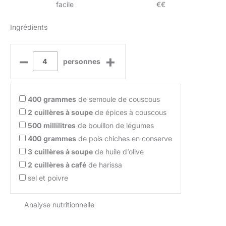
facile
€€
Ingrédients
–
+
personnes
400
grammes
de semoule de couscous
2
cuillères à soupe
de épices à couscous
500
millilitres
de bouillon de légumes
400
grammes
de pois chiches en conserve
3
cuillères à soupe
de huile d’olive
2
cuillères à café
de harissa
sel et poivre
Analyse nutritionnelle