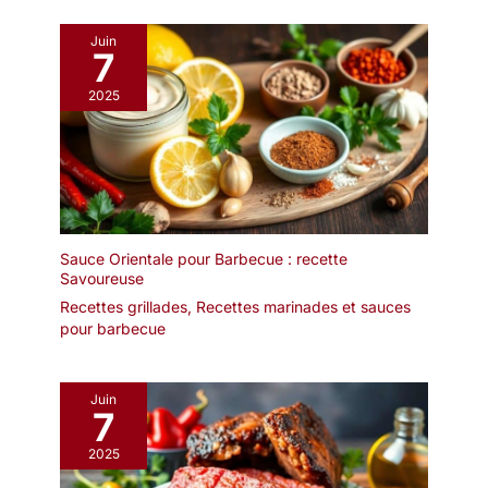
diamètre : 23 cm- 1
vos appareils de cuisson,
querouana (plat avec
pour une flexibilité
Juin
couvercle) diamètre : 20
7
maximale jusqu'à 260°C.
cm- 1 plat tebsi diamètre
GARANTIE ETENDUE DE
2025
: 33 cm- Produit aliment
15 ANS : Bénéficiez d'une
Fabrication artisanale
garantie étendue de 15
Décoré à la main Idéal
ans, accompagnée d'un
pour un cadeau Articles
atelier SAV en France,
coordonnés et autres
offrant ainsi la confiance
coloris disponibles
et la tranquillité d'esprit
pour une utilisation
Sauce Orientale pour Barbecue : recette
prolongée et fiable.
Savoureuse
Recettes grillades
,
Recettes marinades et sauces
pour barbecue
Juin
7
2025