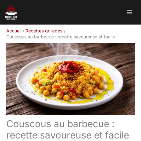
Aller
Rechercher
au
contenu
Accueil
Recettes grillades
Couscous au barbecue : recette savoureuse et facile
Couscous au barbecue :
recette savoureuse et facile