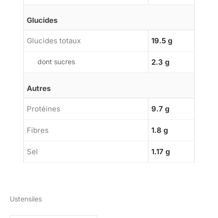
Glucides
Glucides totaux
19.5 g
dont sucres
2.3 g
Autres
Protéines
9.7 g
Fibres
1.8 g
Sel
1.17 g
Ustensiles