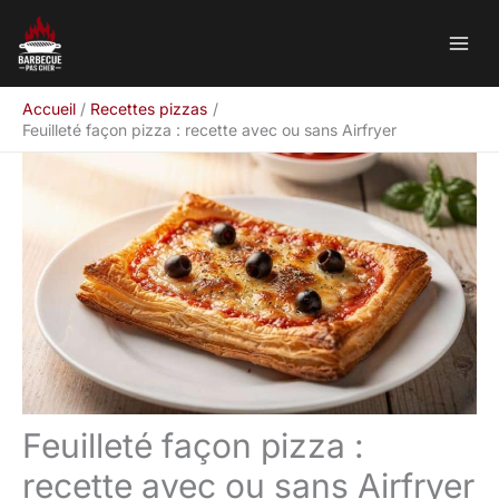
Aller
Rechercher
au
contenu
Accueil
Recettes pizzas
Feuilleté façon pizza : recette avec ou sans Airfryer
Feuilleté façon pizza :
recette avec ou sans Airfryer