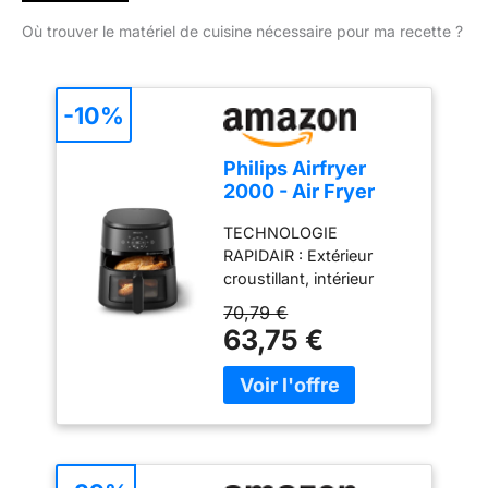
Où trouver le matériel de cuisine nécessaire pour ma recette ?
-10%
Philips Airfryer
2000 - Air Fryer
6.2L, 13 modes,
TECHNOLOGIE
écran tactile, Noir
RAPIDAIR : Extérieur
croustillant, intérieur
tendre, avec un minimum
70,79 €
d'huile. Le fond en étoile
63,75 €
du Airfryer Philips assure
un flux d'air parfait pour
une cuisson toujours
rapide et savoureuse.
CUISSON 13 EN 1 : Air
fry, cuire au four, griller,
rôtir, et plus encore.