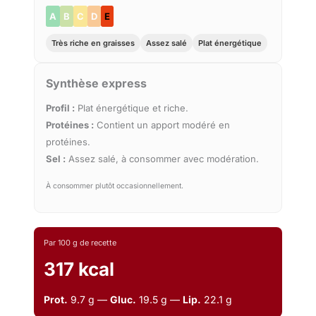
A
B
C
D
E
Très riche en graisses
Assez salé
Plat énergétique
Synthèse express
Profil :
Plat énergétique et riche.
Protéines :
Contient un apport modéré en
protéines.
Sel :
Assez salé, à consommer avec modération.
À consommer plutôt occasionnellement.
Par 100 g de recette
317 kcal
Prot.
9.7 g —
Gluc.
19.5 g —
Lip.
22.1 g