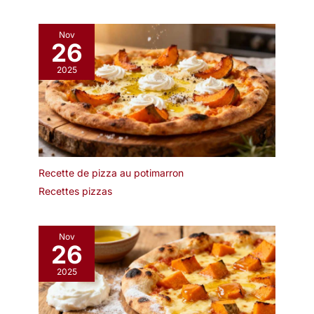
Le bambou est
naturellement non
poreux et n'absorbe ni
Nov
26
les liquides ni les odeurs.
Il est facile à nettoyer en
2025
le rinçant à l'eau tiède
savonneuse et n'est pas
adapté au lave-vaisselle.
Recette de pizza au potimarron
Recettes pizzas
Nov
26
2025