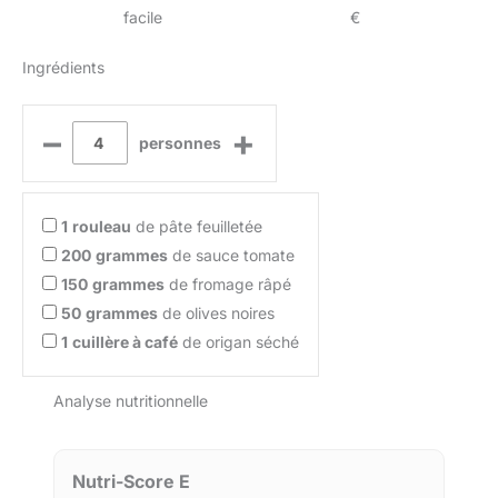
facile
€
Ingrédients
–
+
personnes
1
rouleau
de pâte feuilletée
200
grammes
de sauce tomate
150
grammes
de fromage râpé
50
grammes
de olives noires
1
cuillère à café
de origan séché
Analyse nutritionnelle
Nutri-Score E