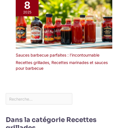
8
événement. Ce plat est
vos Différentes
parfait pour les repas, le
Utilisations,parfait pour
2025
pain, les fruits, les
servir vos invités avec la
gâteaux, les olives, les
nourriture, tasses à thé,
sushis, les desserts ou
tasses à café, apéritif, vin
comme pièce maîtresse
rouge, cocktails, repas,
au milieu de la table
fruits, légumes, etc., ce
qui en fait une belle pièce
de décoration
Sauces barbecue parfaites : l’incontournable
d'intérieur.Ou comme
Recettes grillades
,
Recettes marinades et sauces
organisateur supérieur
pour barbecue
pour la vanité, le
comptoir.
Dans la catégorie Recettes
grillades