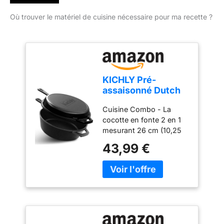
Où trouver le matériel de cuisine nécessaire pour ma recette ?
KICHLY Pré-
assaisonné Dutch
Oven - Dual
Cuisine Combo - La
Function Cocotte
cocotte en fonte 2 en 1
Pot à Feuf - Poêle
mesurant 26 cm (10,25
en Fonte pour la
pouces) peut être utilisée
Cuisinière & le
43,99 €
comme couvercle d'une
Camping, pour
marmite de 3,2 litres.
l'extérieur &
Pré-Assaisonnée - La
l'intérieur - 3L/3.2
cocotte en fonte peut
Quart Kochset (2 in
être utilisée dès sa sortie
1)
de la boîte car elle est
déjà pré-assaisonnée