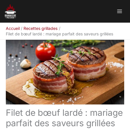
Aller
Rechercher
au
contenu
Accueil
Recettes grillades
Filet de bœuf lardé : mariage parfait des saveurs grillées
Filet de bœuf lardé : mariage
parfait des saveurs grillées