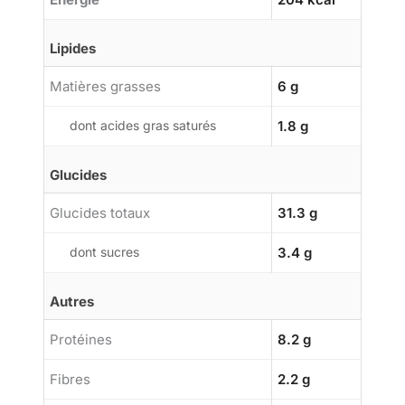
Lipides
Matières grasses
6 g
dont acides gras saturés
1.8 g
Glucides
Glucides totaux
31.3 g
dont sucres
3.4 g
Autres
Protéines
8.2 g
Fibres
2.2 g