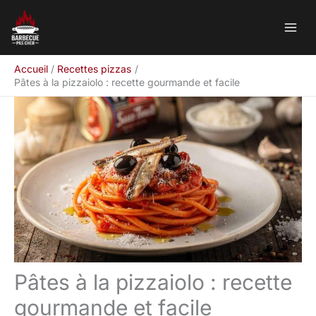
Aller
Rechercher
au
contenu
Accueil
Recettes pizzas
Pâtes à la pizzaiolo : recette gourmande et facile
Pâtes à la pizzaiolo : recette
gourmande et facile