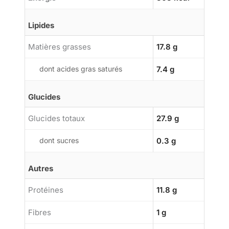
Lipides
Matières grasses
17.8 g
dont acides gras saturés
7.4 g
Glucides
Glucides totaux
27.9 g
dont sucres
0.3 g
Autres
Protéines
11.8 g
Fibres
1 g