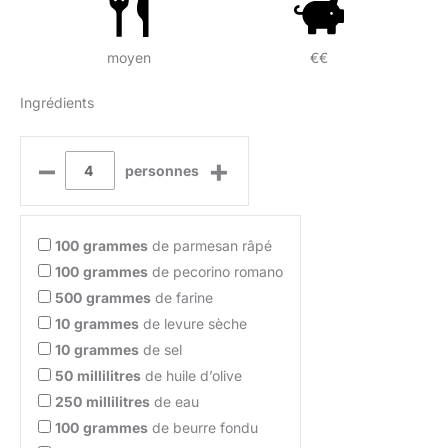
moyen
€€
Ingrédients
–
+
personnes
100
grammes
de parmesan râpé
100
grammes
de pecorino romano
500
grammes
de farine
10
grammes
de levure sèche
10
grammes
de sel
50
millilitres
de huile d’olive
250
millilitres
de eau
100
grammes
de beurre fondu