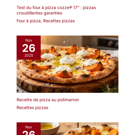
ou la fête des mères, ce
bol mélangeur est un joli
Test du four à pizza cozze® 17″ : pizzas
cadeau
croustillantes garanties
Four à pizza
,
Recettes pizzas
Nov
26
2025
Recette de pizza au potimarron
Recettes pizzas
Nov
26