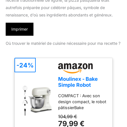
recette traditionnelle de ligurie, la pizza pasqualina était
autrefois préparée pour célébrer pâques, symbole de
renaissance, d’où ses ingrédients abondants et généreux.
Imprimer
Où trouver le matériel de cuisine nécessaire pour ma recette ?
-24%
Moulinex - Bake
Simple Robot
Pâtissier compact
COMPACT : Avec son
fouet, batteur et
design compact, le robot
crochet
pâtissierBake
Simples'adapte
104,99 €
parfaitement à toutes les
79,99 €
cuisines - sataillen'est