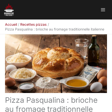
Aller
Rechercher
au
contenu
Accueil
Recettes pizzas
Pizza Pasqualina : brioche au fromage traditionnelle italienne
Pizza Pasqualina : brioche
au fromage traditionnelle