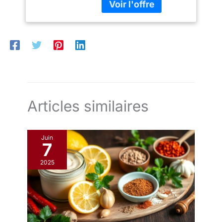
conviviaux en famille. De
peinte à la main.
quoi régaler vos
Convient jusqu'à 8
convives FONTE
personnes.
D'ALUMINIUM : elle
assure une cuisson
homogène et une bonne
résistance. Un plat
durable au quotidien
Articles similaires
Juin
7
2025