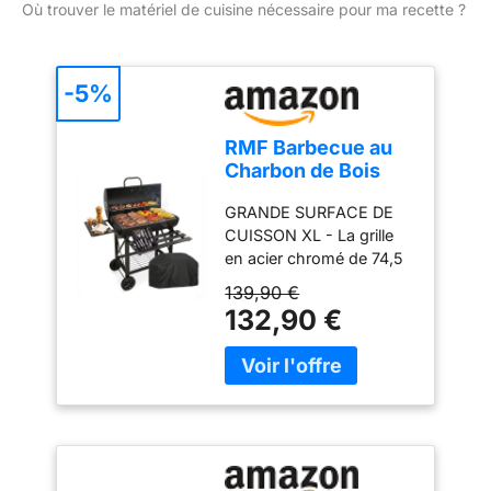
Où trouver le matériel de cuisine nécessaire pour ma recette ?
-5%
RMF Barbecue au
Charbon de Bois
avec Grille XL et
GRANDE SURFACE DE
Thermomètre
CUISSON XL - La grille
Intégré - Kit
en acier chromé de 74,5
d'Accessoires et
x 38,5 centimètres offre
Housse inclus,
139,90 €
une surface totale de 2
Chariot en Acier
132,90 €
868 centimètres carrés ;
Résistant avec
cet espace permet di
Roues, Étagères
cuire simultanément de
Latérales Pliables,
la viande et des légumes,
Tiroir Ramasse-
avec une grille surélevée
Cendres
pour le maintien au
chaud SURVEILLANCE
ET CUISSON UNIFORME