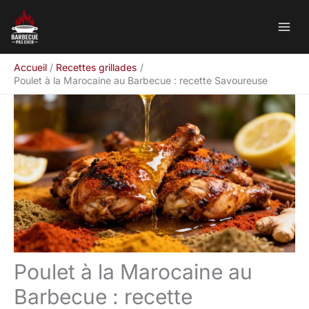
Aller
Rechercher
au
contenu
Accueil
Recettes grillades
Poulet à la Marocaine au Barbecue : recette Savoureuse
Poulet à la Marocaine au
Barbecue : recette