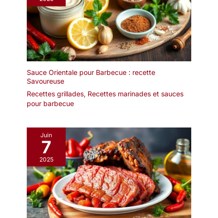
de service sont très
résistantes à la chaleur.
Facile à laver et propre à
nettoyer dans votre lave-
vaisselle.
LA PINCE
DE CUISINE PARFAITE -
Emballé avec des pinces
à aliments polies de
Sauce Orientale pour Barbecue : recette
Savoureuse
qualité supérieure de 2
pièces avec une
Recettes grillades
,
Recettes marinades et sauces
construction en acier
pour barbecue
inoxydable 304 de haute
qualité alimentaire. idéal
pour les cantines d'hôtel,
Juin
7
la cuisine décontractée
APPLICATIONS
2025
MULTIPLES - Pinces à
buffet parfaitement
adaptées aux
événements à la maison,
à l'hôtel et au restaurant
tels que les barbecues,