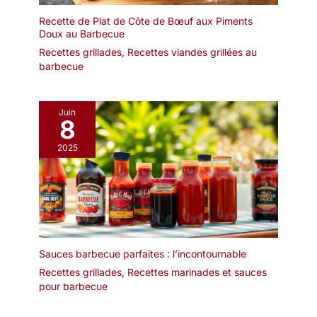
les foyers ou les fêtes. Il
Recette de Plat de Côte de Bœuf aux Piments
peut également être
Doux au Barbecue
utilisé pour un usage
Recettes grillades
,
Recettes viandes grillées au
quotidien pour ramasser
barbecue
du pain, de la salade
Juin
8
2025
Sauces barbecue parfaites : l’incontournable
Recettes grillades
,
Recettes marinades et sauces
pour barbecue