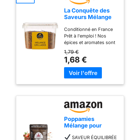
La Conquête des
Saveurs Mélange
Grillades 65 g
Conditionné en France
Prêt à l'emploi ! Nos
épices et aromates sont
rigoureusement
1,79 €
sélectionnés pour la
1,68 €
puissance de leurs
saveurs !
Poppamies
Mélange pour
Grillades BBQ Rub -
SAVEUR ÉQUILIBRÉE
Assaisonnement