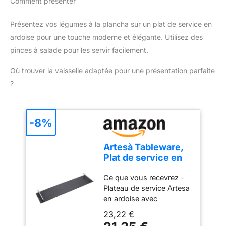
cuisson complète.
Comment présenter
entre amis ou en famille
Très grande plaque de
cuisson XXL 90 x 23 cm
Présentez vos légumes à la plancha sur un plat de service en
: Idéal pour 8 à 10
ardoise pour une touche moderne et élégante. Utilisez des
personnes - Revêtement
pinces à salade pour les servir facilement.
en fonte d'aluminium
anti-adhésif, qui
Où trouver la vaisselle adaptée pour une présentation parfaite
n'attache pas
?
Récupération des
graisses grâce à son bac
à jus, amovible -
Compatible lave-vaisselle
-8%
Thermostat réglable
thermostatique : 5
Artesà Tableware,
positions jusqu'à 240 °
Plat de service en
C : réglez et adaptez la
ardoise avec
température de cuisson
Ce que vous recevrez -
poignées en métal
de votre Happy Plancha
Plateau de service Artesa
brossé, 60 x 15cm,
en fonction de vos plats
en ardoise avec
avec boîte cadeau
et de vos goûts Temps
poignées en métal
23,22 €
de chauffe de l'appareil
brossé, idéal pour la
rapide (moins de 5 min) -