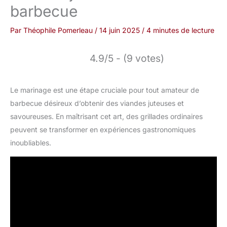
barbecue
Par
Théophile Pomerleau
/
14 juin 2025
/
4 minutes de lecture
4.9/5 - (9 votes)
Le marinage est une étape cruciale pour tout amateur de
barbecue désireux d’obtenir des viandes juteuses et
savoureuses. En maîtrisant cet art, des grillades ordinaires
peuvent se transformer en expériences gastronomiques
inoubliables.