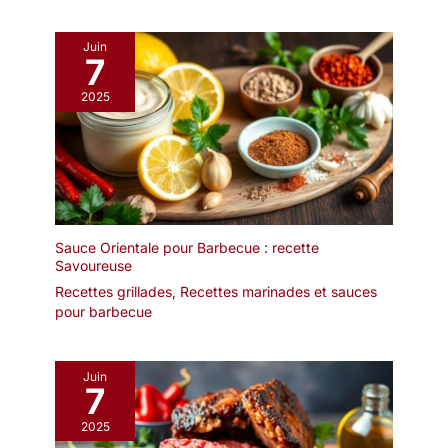
Juin
7
2025
Sauce Orientale pour Barbecue : recette
Savoureuse
Recettes grillades
,
Recettes marinades et sauces
pour barbecue
Juin
7
2025