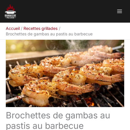
Aller
Rechercher
au
contenu
Accueil
Recettes grillades
Brochettes de gambas au pastis au barbecue
Brochettes de gambas au
pastis au barbecue