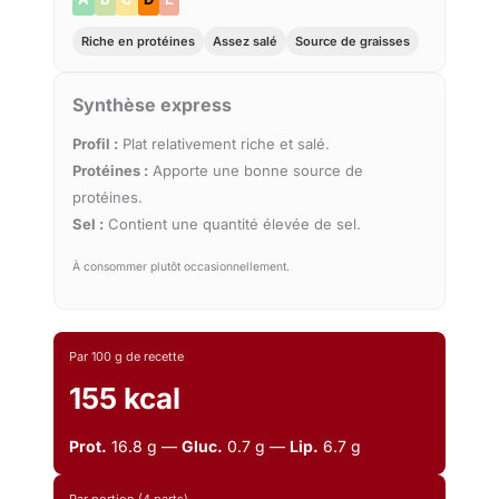
Riche en protéines
Assez salé
Source de graisses
Synthèse express
Profil :
Plat relativement riche et salé.
Protéines :
Apporte une bonne source de
protéines.
Sel :
Contient une quantité élevée de sel.
À consommer plutôt occasionnellement.
Par 100 g de recette
155 kcal
Prot.
16.8 g —
Gluc.
0.7 g —
Lip.
6.7 g
Par portion (4 parts)