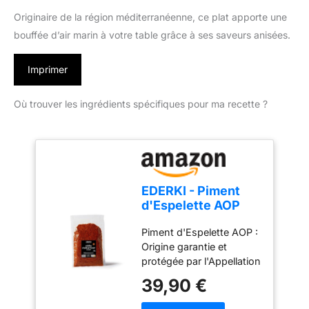
Originaire de la région méditerranéenne, ce plat apporte une
bouffée d’air marin à votre table grâce à ses saveurs anisées.
Imprimer
Où trouver les ingrédients spécifiques pour ma recette ?
EDERKI - Piment
d'Espelette AOP
250g
Piment d'Espelette AOP :
Origine garantie et
protégée par l'Appellation
d'Origine Protégée
39,90 €
(AOP), cultivé et
transformé au Pays