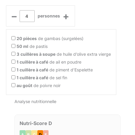
–
+
personnes
20
pièces
de gambas (surgelées)
50
ml
de pastis
3
cuillères à soupe
de huile d’olive extra vierge
1
cuillère à café
de ail en poudre
1
cuillère à café
de piment d’Espelette
1
cuillère à café
de sel fin
au goût
de poivre noir
Analyse nutritionnelle
Nutri-Score D
A
B
C
D
E