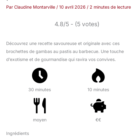
Par
Claudine Montarville
/
10 avril 2026
/
2 minutes de lecture
4.8/5 - (5 votes)
Découvrez une recette savoureuse et originale avec ces
brochettes de gambas au pastis au barbecue. Une touche
d’exotisme et de gourmandise qui ravira vos convives.
30 minutes
10 minutes
moyen
€€
Ingrédients