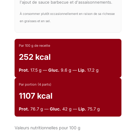
l'ajout de sauce barbecue et d'assaisonnements.
À consommer plutôt occasionnellement en raison de sa richesse
en graisses et en sel.
Par 100 g de recette
252 kcal
Prot.
17.5 g —
Gluc.
9.6 g —
Lip.
17.2 g
Par portion (4 parts)
1107 kcal
Prot.
76.7 g —
Gluc.
42 g —
Lip.
75.7 g
Valeurs nutritionnelles pour 100 g