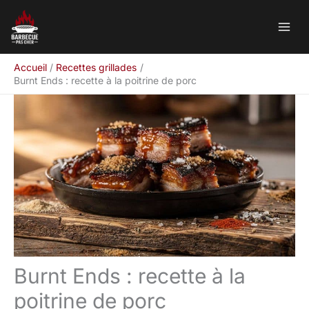
Aller
Rechercher
au
contenu
Accueil
Recettes grillades
Burnt Ends : recette à la poitrine de porc
Burnt Ends : recette à la
poitrine de porc