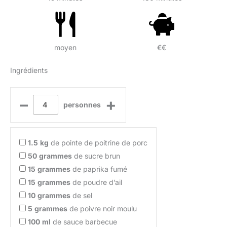
moyen
€€
Ingrédients
–
+
personnes
1.5
kg
de pointe de poitrine de porc
50
grammes
de sucre brun
15
grammes
de paprika fumé
15
grammes
de poudre d’ail
10
grammes
de sel
5
grammes
de poivre noir moulu
100
ml
de sauce barbecue