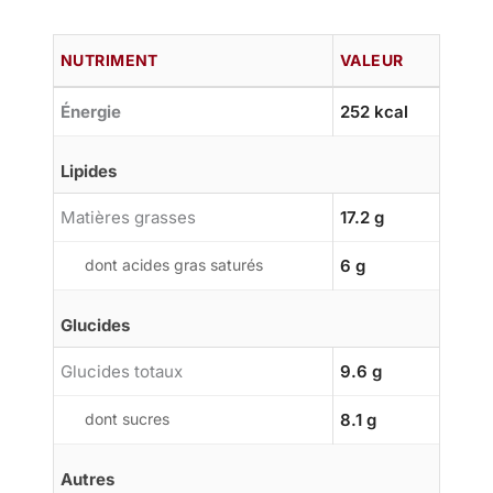
NUTRIMENT
VALEUR
Énergie
252 kcal
Lipides
Matières grasses
17.2 g
dont acides gras saturés
6 g
Glucides
Glucides totaux
9.6 g
dont sucres
8.1 g
Autres