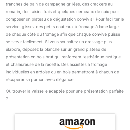
la mesure ; plage de
confitures. Le guide du
tranches de pain de campagne grillées, des crackers au
température : -50 ℃ ~
thermomètre de cuisson
romarin, des raisins frais et quelques cerneaux de noix pour
300 ℃ Économie
figurant sur l'emballage
d'énergie : Fonction
composer un plateau de dégustation convivial. Pour faciliter le
vous permet d'obtenir la
d'arrêt automatique
service, glissez des petits couteaux à fromage à lame large
cuisson souhaitée
intégrée, le thermometre
AFFICHAGE
de chaque côté du fromage afin que chaque convive puisse
patisserie s'éteindra
CHANGEABLE : L'écran
se servir facilement. Si vous souhaitez un dressage plus
automatiquement après
LCD rétroéclairé, large et
10 minutes d'inactivité ;
élaboré, déposez la planche sur un grand plateau de
facile à lire, vous permet
et il peut basculer entre
présentation en bois brut qui renforcera l’esthétique rustique
de lire clairement les
Celsius et Fahrenheit lors
et chaleureuse de la recette. Des assiettes à fromage
températures dans
de la mesure de la
l'obscurité ou lorsque la
individuelles en ardoise ou en bois permettront à chacun de
température. Plusieurs
fumée envahit l'air !
récupérer sa portion avec élégance.
Méthodes de Stockage :
L'affichage commutable
Les thermometre
pivote automatiquement
Où trouver la vaisselle adaptée pour une présentation parfaite
cuisson à lecture
en fonction de la façon
instantanée ont des
?
dont le thermomètre
trous de suspension, qui
numérique est tenu, ce
peuvent être facilement
qui vous permet de lire
accrochés à des
les chiffres dans
crochets ou à des
n'importe quelle
cordes de cuisine ; le