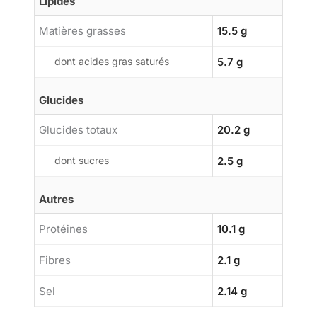
Lipides
Matières grasses
15.5 g
dont acides gras saturés
5.7 g
Glucides
Glucides totaux
20.2 g
dont sucres
2.5 g
Autres
Protéines
10.1 g
Fibres
2.1 g
Sel
2.14 g