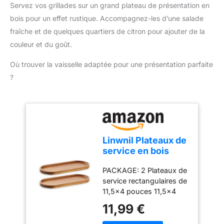
DANS LA BOÎTE : Pied
un éplucheur à ail est
Servez vos grillades sur un grand plateau de présentation en
votre famille. Nous ne
mixeur Moulinex
inclus dans la boîte.
bois pour un effet rustique. Accompagnez-les d’une salade
recommandons pas
Turbomix, gobelet de
Écrasez tout - même vos
d'utiliser de l'ail dont la
fraîche et de quelques quartiers de citron pour ajouter de la
800 ml
ennemis (si vos ennemis
taille dépasse la plage de
couleur et du goût.
sont des gousses d'ail).
spécifications du produit.
PASSER PLUS DE
Où trouver la vaisselle adaptée pour une présentation parfaite
TEMPS À CUISINER,
?
MOINS DE TEMPS À
NETTOYER :
Contrairement au
broyeur d'ail que vous
avez jeté la dernière fois,
celui d'Oliver's Kitchen
Linwnil Plateaux de
génère moins de déchets
service en bois
et se nettoie facilement.
29x10 cm
Un coup de brosse de
PACKAGE: 2 Plateaux de
Assiettes ovales en
nettoyage fournie sous
service rectangulaires de
bois pour
le robinet, ou
11,5x4 pouces 11,5x4
charcuterie,
directement au lave-
pouces Superbe
fromage, dîner -
vaisselle - à vous de
11,99 €
artisanat haut de gamme
Plateaux de service
choisir.
NE JAMAIS
: fait à la main avec 100