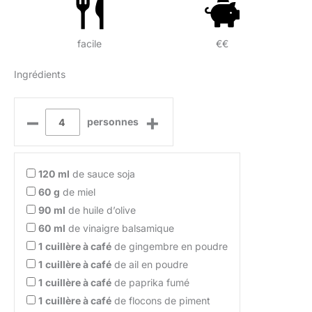
facile
€€
Ingrédients
–
+
personnes
120
ml
de sauce soja
60
g
de miel
90
ml
de huile d’olive
60
ml
de vinaigre balsamique
1
cuillère à café
de gingembre en poudre
1
cuillère à café
de ail en poudre
1
cuillère à café
de paprika fumé
1
cuillère à café
de flocons de piment