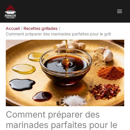
Aller
Rechercher
au
contenu
Accueil
Recettes grillades
Comment préparer des marinades parfaites pour le grill
Comment préparer des
marinades parfaites pour le