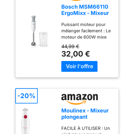
Bosch MSM66110
ErgoMixx - Mixeur
plongeant, 2
Puissant moteur pour
vitesses
mélanger facilement : Le
moteur de 600W mixe
sans effort les
44,99 €
ingrédients les plus durs
32,00 €
; préparez de
nombreuses recettes
grâce à une large gamme
d’accessoires Contrôle
aisé d’une seule main : 2
vitesses et bouton turbo
pour un mixage optimal ;
-20%
ajustez facilement la
puissance pour un
Moulinex - Mixeur
résultat exceptionnel,
plongeant
tout en utilisant une
Turbomix 350W -
seule main Mixage
FACILE À UTILISER : Un
Mixage rapide -
pratique et efficace : Le