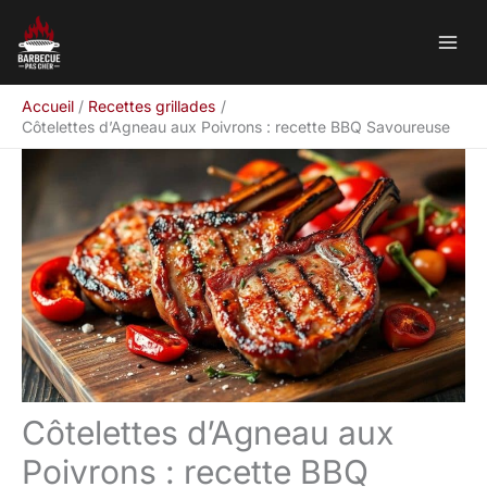
Aller
Rechercher
au
contenu
Accueil
Recettes grillades
Côtelettes d’Agneau aux Poivrons : recette BBQ Savoureuse
Côtelettes d’Agneau aux
Poivrons : recette BBQ