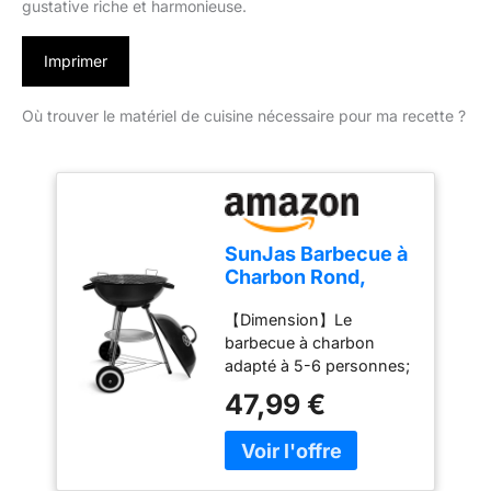
gustative riche et harmonieuse.
Imprimer
Où trouver le matériel de cuisine nécessaire pour ma recette ?
SunJas Barbecue à
Charbon Rond,
Moyen
【Dimension】Le
barbecue à charbon
adapté à 5-6 personnes;
Dimensions ont 46L ×
47,99 €
44W × 70H cm; La grille
de cuisson: diamètre
41cm. 【Désigns
érgonomiques】Avec les