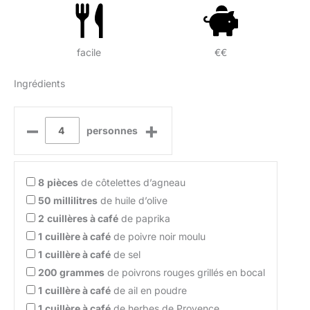
facile
€€
Ingrédients
–
+
personnes
8
pièces
de côtelettes d’agneau
50
millilitres
de huile d’olive
2
cuillères à café
de paprika
1
cuillère à café
de poivre noir moulu
1
cuillère à café
de sel
200
grammes
de poivrons rouges grillés en bocal
1
cuillère à café
de ail en poudre
1
cuillère à café
de herbes de Provence