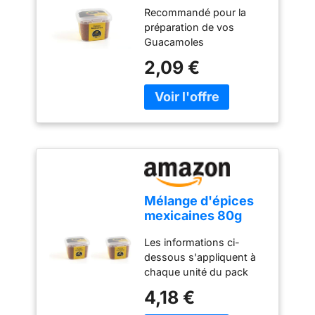
Recommandé pour la
préparation de vos
Guacamoles
Recommandé pour la
2,09 €
préparation de vos
Fajitas, Burritos et autres
plats mexicains
Mélange d'épices
mexicaines 80g
(Lot de 2)
Les informations ci-
dessous s'appliquent à
chaque unité du pack
Recommandé pour la
4,18 €
préparation de vos