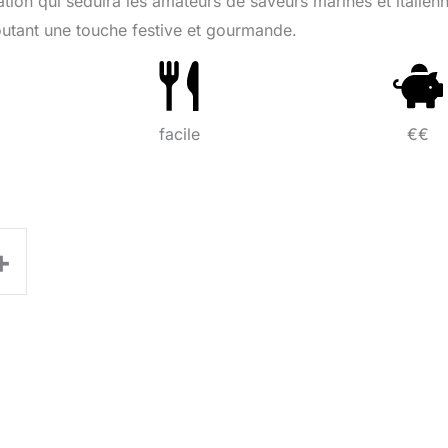
ion qui séduira les amateurs de saveurs marines et italienn
ajoutant une touche festive et gourmande.
facile
€€
+