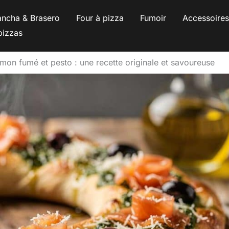
ancha & Brasero
Four à pizza
Fumoir
Accessoire
pizzas
on fumé et pesto : une recette originale et savoureuse