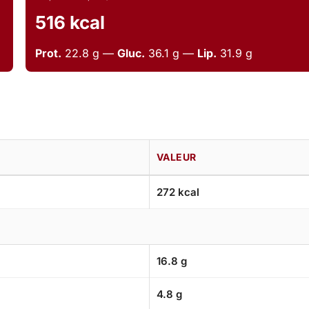
516 kcal
Prot.
22.8 g —
Gluc.
36.1 g —
Lip.
31.9 g
VALEUR
272 kcal
16.8 g
4.8 g