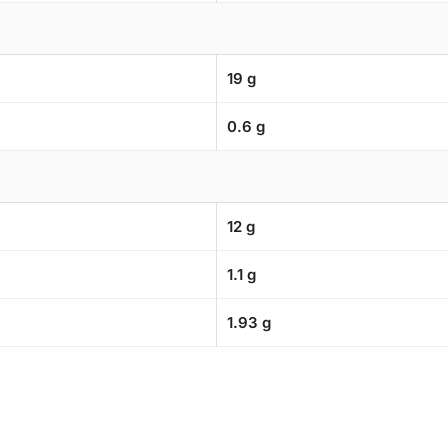
19 g
0.6 g
12 g
1.1 g
1.93 g