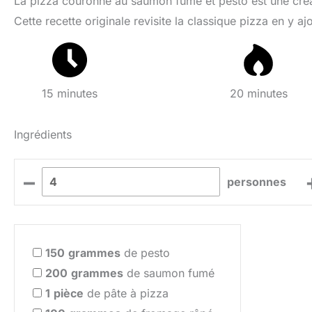
La pizza couronne au saumon fumé et pesto est une créat
Cette recette originale revisite la classique pizza en y 
15 minutes
20 minutes
Ingrédients
–
personnes
150
grammes
de pesto
200
grammes
de saumon fumé
1
pièce
de pâte à pizza