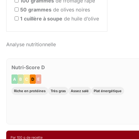
100
grammes
de fromage râpé
50
grammes
de olives noires
1
cuillère à soupe
de huile d’olive
Analyse nutritionnelle
Nutri-Score D
A
B
C
D
E
Riche en protéines
Très gras
Assez salé
Plat énergétique
Par 100 g de recette