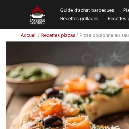
Aller
Guide d’achat barbecues
Pl
au
Recettes grillades
Recettes 
contenu
Accueil
Recettes pizzas
Pizza couronne au saum