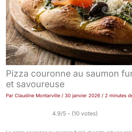
Pizza couronne au saumon fumé
et savoureuse
Par
Claudine Montarville
/
30 janvier 2026
/
2 minutes de
4.9/5 - (10 votes)