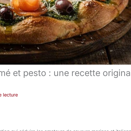
 et pesto : une recette origina
 lecture