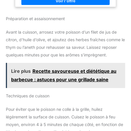
maille pour protéger les poissons capturés contre les
dommages ; il offre également une bonne ventilation et un bon
débit d'eau pour garantir que les poissons restent actifs et en
bonne santé. Polyvalent : il convient à une variété de scénarios
Préparation et assaisonnement
et d'utilisations de pêche, le filet de pêche à cordon peut
attraper de petits poissons ou des bancs de poissons ; il
convient aux pêcheurs débutants ou expérimentés, vous aidant
Avant la cuisson, arrosez votre poisson d’un filet de jus de
à bien faire des activités de pêche en plein air. Service Après-
vente : Merci pour votre achat. Si vous rencontrez un problème,
citron, d’huile d’olive, et ajoutez des herbes fraîches comme le
veuillez nous contacter et nous vous aiderons à le résoudre
dans les 24 heures.
thym ou l’aneth pour rehausser sa saveur. Laissez reposer
quelques minutes pour que les arômes s’imprègnent.
Lire plus
Recette savoureuse et diététique au
barbecue : astuces pour une grillade saine
Techniques de cuisson
Pour éviter que le poisson ne colle à la grille, huilez
légèrement la surface de cuisson. Cuisez le poisson à feu
moyen, environ 4 à 5 minutes de chaque côté, en fonction de