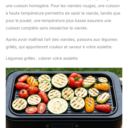
une cuisson homogène. Pour les viandes rouges, une cuisson
à haute température permettra de saisir la viande, tandis que
pour le poulet, une température plus basse assurera une
cuisson complète sans dessécher la viande.
Après avoir maîtrisé l’art des viandes, passons aux légumes
grillés, qui apporteront couleur et saveur à votre assiette.
Légumes grillés : colorer votre assiette