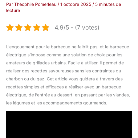
Par
Théophile Pomerleau
/
1 octobre 2025
/
5 minutes de
lecture
4.9/5 - (7 votes)
L’engouement pour le barbecue ne faiblit pas, et le barbecue
électrique s’impose comme une solution de choix pour les
amateurs de grillades urbains. Facile à utiliser, il permet de
réaliser des recettes savoureuses sans les contraintes du
charbon ou du gaz. Cet article vous guidera à travers des
recettes simples et efficaces à réaliser avec un barbecue
électrique, de l’entrée au dessert, en passant par les viandes,
les légumes et les accompagnements gourmands.