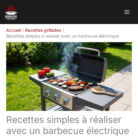
Aller
Rechercher
au
contenu
Accueil
Recettes grillades
Recettes simples à réaliser avec un barbecue électrique
Recettes simples à réaliser
avec un barbecue électrique