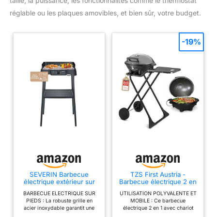
taille, la puissance, les fonctionnalités comme le thermostat
réglable ou les plaques amovibles, et bien sûr, votre budget.
-19%
SEVERIN Barbecue
TZS First Austria -
électrique extérieur sur
Barbecue électrique 2 en
pieds avec grille inox,
1 de table & sol 2400W -
BARBECUE ELECTRIQUE SUR
UTILISATION POLYVALENTE ET
2000W, Pare-vent
BBQ pliable pour balcon
PIEDS : La robuste grille en
MOBILE : Ce barbecue
amovible, eBBQ avec bac
et terrasse avec
acier inoxydable garantit une
électrique 2 en 1 avec chariot
à eau pour utilisation en
couvercle et chariot - Gril
répartition uniforme de la
s’utilise comme gril de table ou