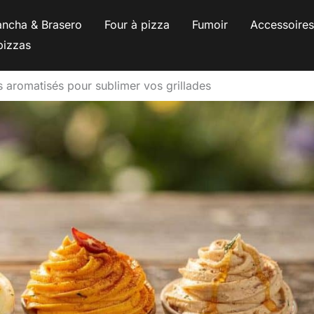
ancha & Brasero
Four à pizza
Fumoir
Accessoire
pizzas
s aromatisés pour sublimer vos grillades