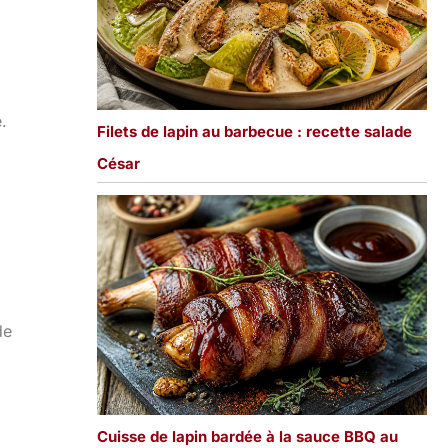
.
Filets de lapin au barbecue : recette salade
César
de
Cuisse de lapin bardée à la sauce BBQ au