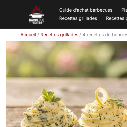
Aller
Guide d’achat barbecues
Pl
au
Recettes grillades
Recettes 
contenu
Accueil
Recettes grillades
4 recettes de beurre